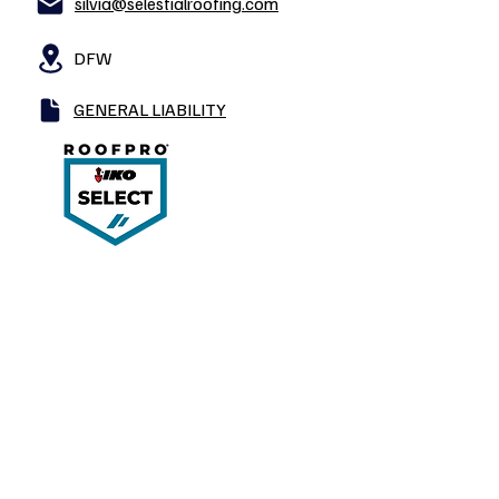
silvia@selestialroofing.com
DFW
GENERAL LIABILITY