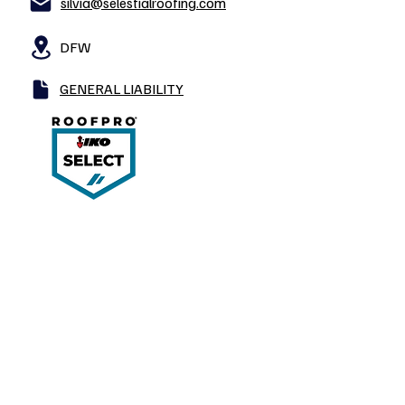
silvia@selestialroofing.com
DFW
GENERAL LIABILITY